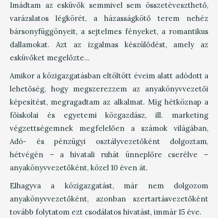
Imádtam az esküvők semmivel sem összetéveszthető,
varázslatos légkörét, a házasságkötő terem nehéz
bársonyfüggönyeit, a sejtelmes fényeket, a romantikus
dallamokat. Azt az izgalmas készülődést, amely az
esküvőket megelőzte…
Amikor a közigazgatásban eltöltött éveim alatt adódott a
lehetőség, hogy megszerezzem az anyakönyvvezetői
képesítést, megragadtam az alkalmat. Míg hétköznap a
főiskolai és egyetemi közgazdász, ill. marketing
végzettségemnek megfelelően a számok világában,
Adó- és pénzügyi osztályvezetőként dolgoztam,
hétvégén – a hivatali ruhát ünneplőre cserélve –
anyakönyvvezetőként, közel 10 éven át.
Elhagyva a közigazgatást, már nem dolgozom
anyakönyvvezetőként, azonban szertartásvezetőként
tovább folytatom ezt csodálatos hivatást, immár 15 éve.