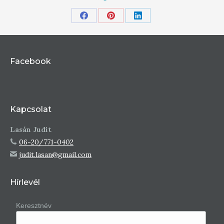
Share
Share
Share
on
on
on
Facebook
Pinterest
LinkedIn
Facebook
Kapcsolat
Lasán Judit
06-20/771-0402
judit.lasan@gmail.com
Hírlevél
Keresztnév