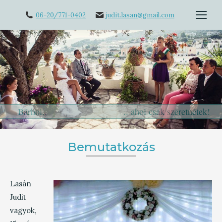
06-20/771-0402
judit.lasan@gmail.com
Bárhol.. .. ahol csak szeretnétek!
Bemutatkozás
Lasán
Judit
vagyok,