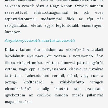
szívesen veszek részt a Nagy Napon. Szívem minden
szeretetével, elhivatottságommal és sok éves
tapasztalatommal, tudásommal állok az ifjú pár
szolgálatában életük egyik legfontosabb eseményén,
ünnepén.
Anyakönyvvezető, szertartásvezető
Kislány korom óta imádom az esküvőket! A családi
lakodalmak alkalmával én voltam a versmondó lány,
illatos virágszirmokat szórtam, hímzett párnán gyűrűt
vittem, vagy épp a menyasszonyt kísérve az uszályát
tartottam. Lehetett szó versről, dalról, vagy csak a
pezsgő kitöltéséről, a szülőköszöntő virágok
elrendezéséről, mindig lehetett rám számítani,
igyekeztem az esküvők minden mesés pillanatát
magamba zárni.