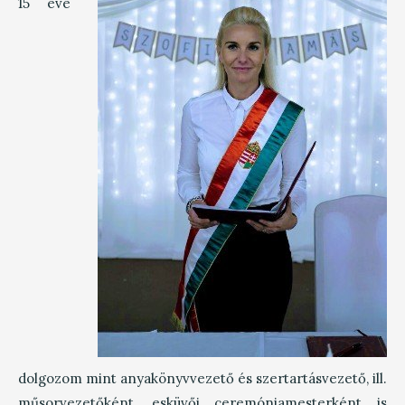
15 éve
dolgozom mint anyakönyvvezető és szertartásvezető, ill.
műsorvezetőként, esküvői ceremóniamesterként is