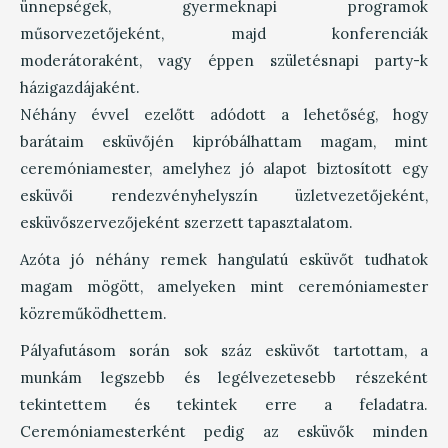
ünnepségek, gyermeknapi programok
műsorvezetőjeként, majd konferenciák
moderátoraként, vagy éppen születésnapi party-k
házigazdájaként.
Néhány évvel ezelőtt adódott a lehetőség, hogy
barátaim esküvőjén kipróbálhattam magam, mint
ceremóniamester, amelyhez jó alapot biztosított egy
esküvői rendezvényhelyszín üzletvezetőjeként,
esküvőszervezőjeként szerzett tapasztalatom.
Azóta jó néhány remek hangulatú esküvőt tudhatok
magam mögött, amelyeken mint ceremóniamester
közreműködhettem.
Pályafutásom során sok száz esküvőt tartottam, a
munkám legszebb és legélvezetesebb részeként
tekintettem és tekintek erre a feladatra.
Ceremóniamesterként pedig az esküvők minden